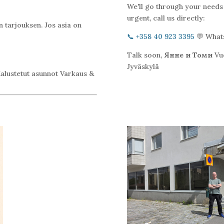
We'll go through your needs an
urgent, call us directly:
 tarjouksen. Jos asia on
📞 +358 40 923 3395
💬 What
Talk soon,
Янне и Томи
Vuo
Jyväskylä
alustetut asunnot Varkaus &