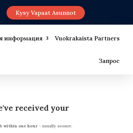
Kysy Vapaat Asunnot
ая информация
Vuokrakaista Partners
Запрос
've received your
ch
within one hour
– usually sooner.