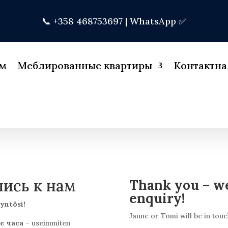
📞 +358 468753697 |
WhatsApp ✅
м
Меблированные квартиры
Контактн
лись к нам
Thank you – we
enquiry!
yntösi!
Janne or Tomi will be in tou
е часа
– useimmiten