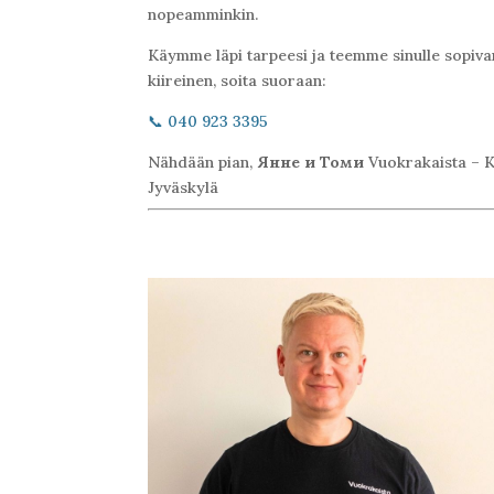
nopeamminkin.
Käymme läpi tarpeesi ja teemme sinulle sopivan
kiireinen, soita suoraan:
📞 040 923 3395
Nähdään pian,
Янне и Томи
Vuokrakaista – K
Jyväskylä