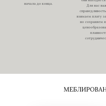
начала до конца.
Для нас ва
справедливость
взимаем плату за
но сохраняем 
ценообразова
плавност
сотрудничес
МЕБЛИРОВАН