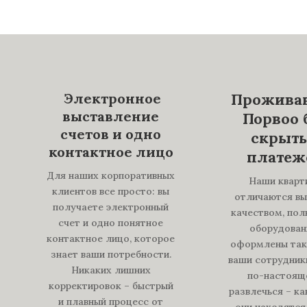
Электронное
Проживан
выставление
Порвоо 
счетов и одно
скрыт
контактное лицо
платеж
Для наших корпоративных
Наши кварт
клиентов все просто: вы
отличаются в
получаете электронный
качеством, по
счет и одно понятное
оборудован
контактное лицо, которое
оформлены так
знает ваши потребности.
ваши сотрудник
Никаких лишних
по-настоящ
корректировок – быстрый
развлечься – ка
и плавный процесс от
они находятся