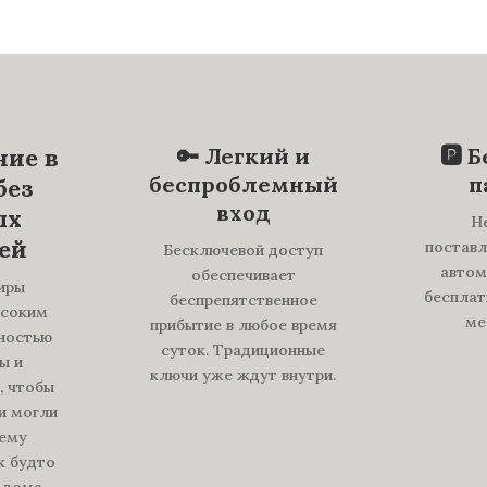
ие в
🔑 Легкий и
🅿️ 
беспроблемный
п
без
вход
ых
H
ей
поставл
Бесключевой доступ
автом
обеспечивает
иры
бесплат
беспрепятственное
ысоким
ме
прибытие в любое время
лностью
суток. Традиционные
ы и
ключи уже ждут внутри.
, чтобы
и могли
ему
к будто
 дома.