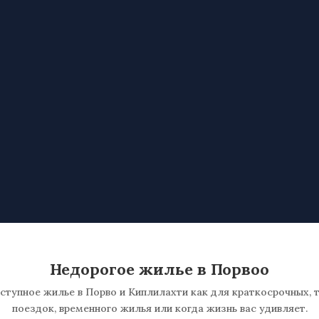
ASUNNOT PORVO
Мотель онлайн
ЗАПРОС
Недорогое жилье в Порвоо
тупное жилье в Порво и Киплилахти как для краткосрочных, 
поездок, временного жилья или когда жизнь вас удивляет.