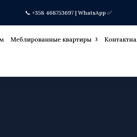
📞 +358 468753697 |
WhatsApp ✅
м
Меблированные квартиры
Контактн
ULLINEN MAJOI
RVOO – KALUSTE