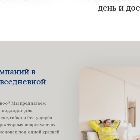
день и до
омпаний в
овседневной
рвоо? Мы предлагаем
о подходят для
ене, гибко и без ущерба
просторных апартаментах
человек под одной крышей.