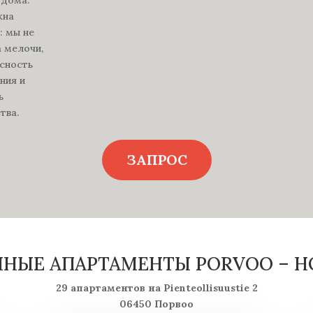
жна
: мы не
 мелочи,
ясность
ния и
ь
тва.
ЗАПРОС
НЫЕ АПАРТАМЕНТЫ PORVOO – H
29 апартаментов на Pienteollisuustie 2
06450 Порвоо