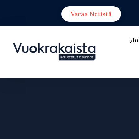
Varaa Netistä
До
ED
PO