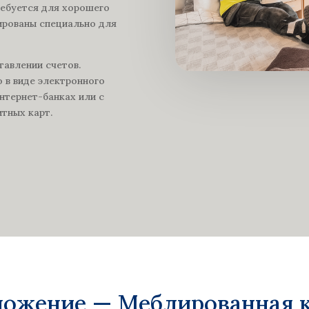
ребуется для хорошего
ированы специально для
тавлении счетов.
 в виде электронного
нтернет-банках или с
тных карт.
ложение — Меблированная к