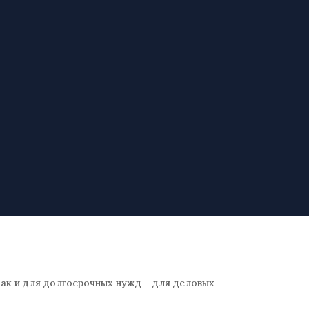
O
так и для долгосрочных нужд – для деловых