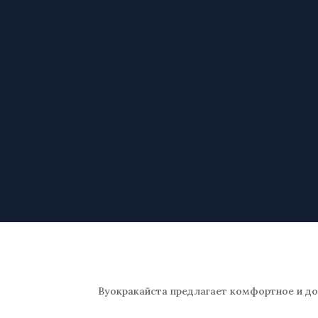
Вуокракайста предлагает комфортное и дос